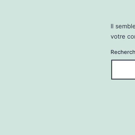
Il sembl
votre co
Recherc